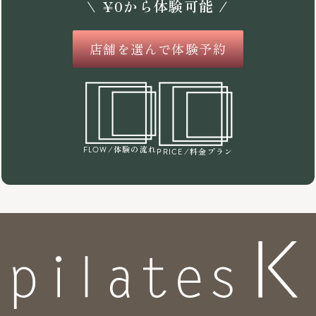
\
¥
0
から体験可能 /
店舗を選んで体験予約
/体験の流れ
FLOW
/料金プラン
PRICE