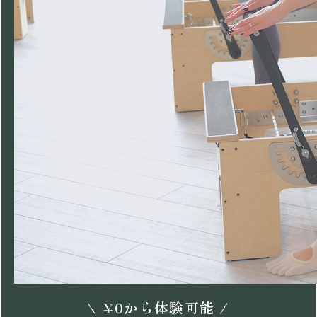
\
¥
0
から体験可能 /