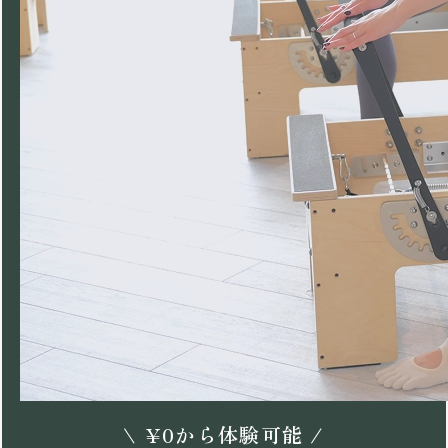
\
¥
0
から体験可能 /