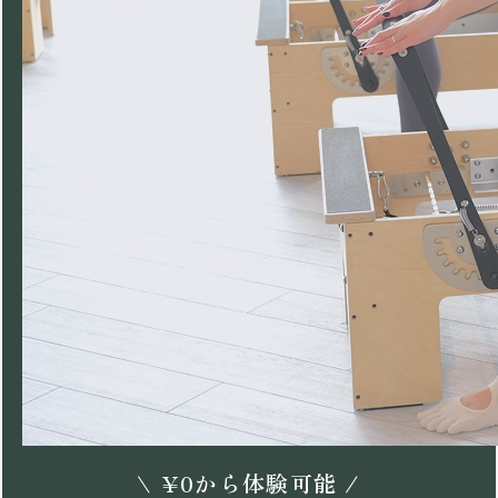
\
¥
0
から体験可能 /