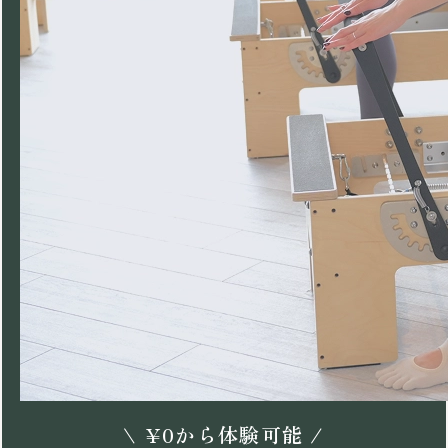
\
¥
0
から体験可能 /