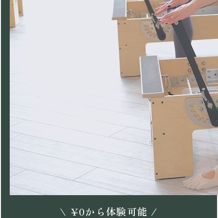
\
¥
0
から体験可能 /