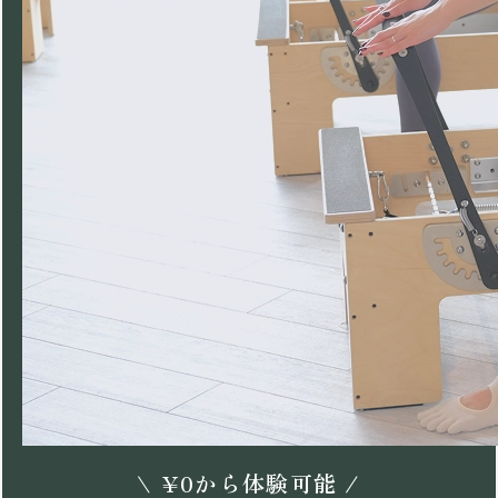
\
¥
0
から体験可能 /