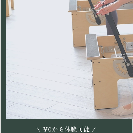
\
¥
0
から体験可能 /