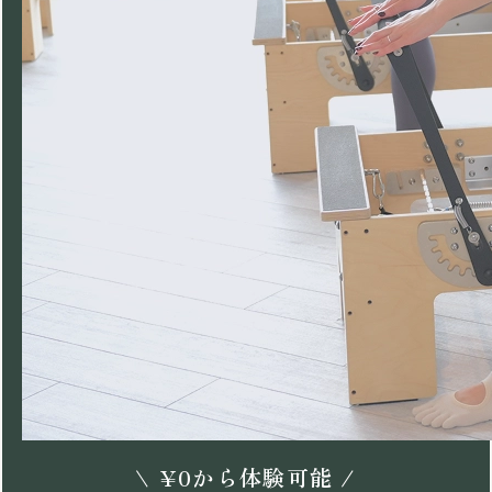
\
¥
0
から体験可能 /