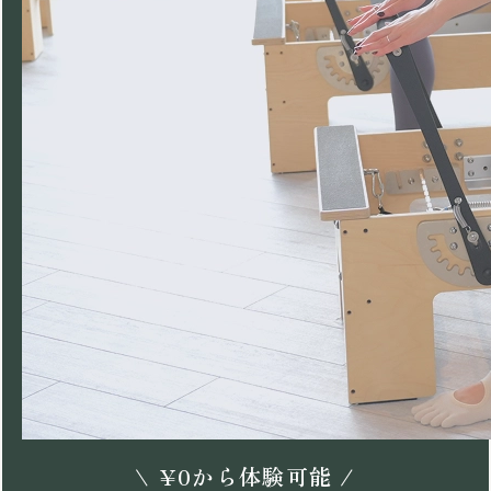
\
¥
0
から体験可能 /