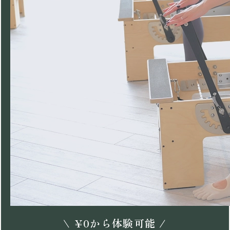
\
¥
0
から体験可能 /