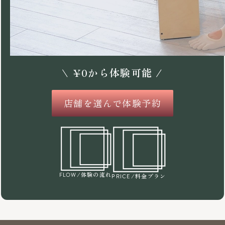
\
¥
0
から体験可能 /
店舗を選んで体験予約
/体験の流れ
FLOW
/料金プラン
PRICE