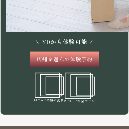
\
¥
0
から体験可能 /
店舗を選んで体験予約
/体験の流れ
FLOW
/料金プラン
PRICE