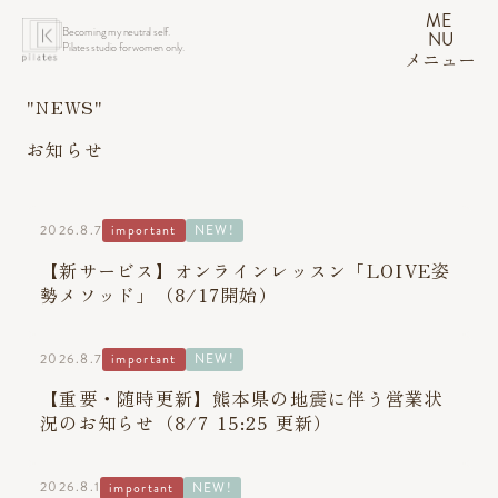
ME
Becoming my neutral self.
NU
Pilates studio for women only.
メニュー
"NEWS"
お知らせ
2026.8.7
important
NEW!
【新サービス】オンラインレッスン「LOIVE姿
勢メソッド」（8/17開始）
2026.8.7
important
NEW!
【重要・随時更新】熊本県の地震に伴う営業状
況のお知らせ（8/7 15:25 更新）
2026.8.1
important
NEW!