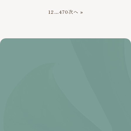
1
2
…
470
次へ »