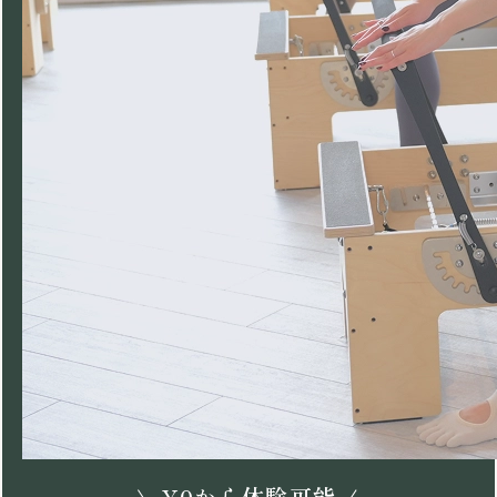
\
¥
0
から体験可能 /