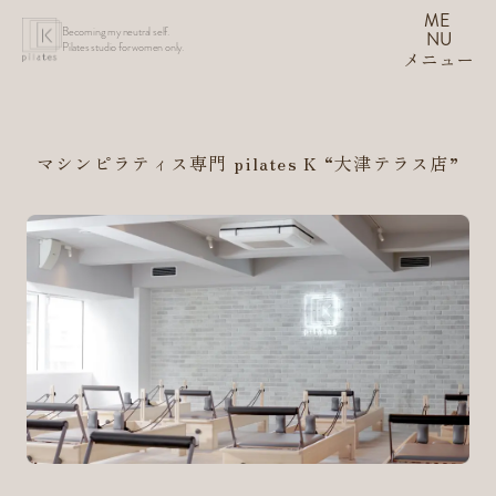
ME
Becoming my neutral self.
NU
Pilates studio for women only.
メニュー
マシンピラティス専門 pilates K
“大津テラス店”